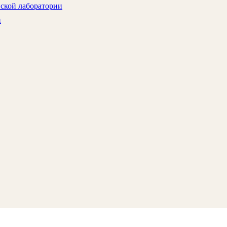
нской лаборатории
и