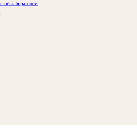
нской лаборатории
и