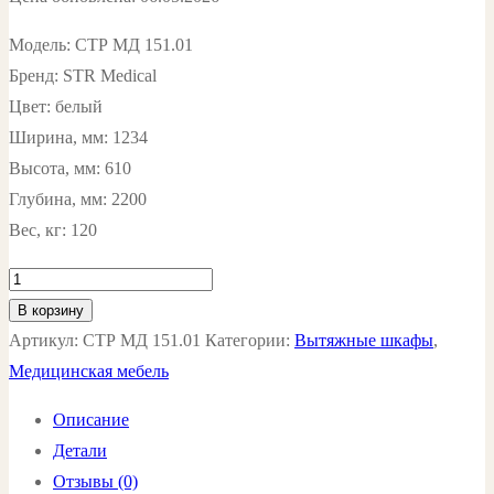
Модель: СТР МД 151.01
Бренд: STR Medical
Цвет: белый
Ширина, мм: 1234
Высота, мм: 610
Глубина, мм: 2200
Вес, кг: 120
Количество
товара
В корзину
Шкаф
Артикул:
СТР МД 151.01
Категории:
Вытяжные шкафы
,
вытяжной
Медицинская мебель
медицинский
Описание
СТР
Детали
МД
Отзывы (0)
151.01