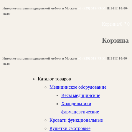
Перейти
Меню
Закрыть
Интернет-магазин медицинской мебели в Москве:
+7 (929) 519-73-51
ПН-ПТ 10:00-
к
18:00
содержимому
Корзина
/
0
₽
0
Корзина
Интернет-магазин медицинской мебели в Москве:
+7 (929) 519-73-51
ПН-ПТ 10:00-
18:00
Каталог товаров
Медицинское оборудование
Весы медицинские
Холодильники
фармацевтические
Кровати функциональные
Кушетки смотровые