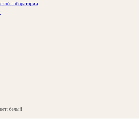
нской лаборатории
и
вет: белый