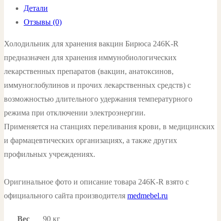
Детали
Бирюса
Отзывы (0)
246K-
R
Холодильник для хранения вакцин Бирюса 246K-R
цвет:
предназначен для хранения иммунобиологических
белый
лекарственных препаратов (вакцин, анатоксинов,
иммуноглобулинов и прочих лекарственных средств) с
возможностью длительного удержания температурного
режима при отключении электроэнергии.
Применяется на станциях переливания крови, в медицинских
и фармацевтических организациях, а также других
профильных учреждениях.
Оригинальное фото и описание товара 246K-R взято с
официального сайта производителя
medmebel.ru
Вес
90 кг