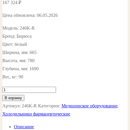
167 324
₽
Цена обновлена: 06.05.2026
Модель: 246K-R
Бренд: Бирюса
Цвет: белый
Ширина, мм: 665
Высота, мм: 780
Глубина, мм: 1690
Вес, кг: 90
Количество
товара
В корзину
Холодильник
Артикул:
246K-R
Категории:
Медицинское оборудование
,
для
Холодильники фармацевтические
хранения
Описание
вакцин