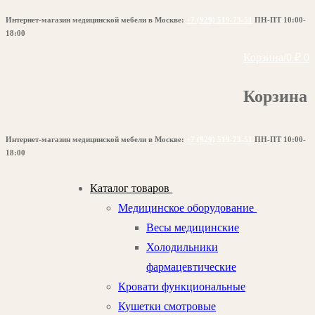
Перейти
Меню
Закрыть
Интернет-магазин медицинской мебели в Москве:
+7 (929) 519-73-51
ПН-ПТ 10:00-
к
18:00
содержимому
Корзина
/
0
₽
0
Корзина
Интернет-магазин медицинской мебели в Москве:
+7 (929) 519-73-51
ПН-ПТ 10:00-
18:00
Каталог товаров
Медицинское оборудование
Весы медицинские
Холодильники
фармацевтические
Кровати функциональные
Кушетки смотровые