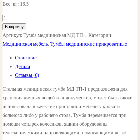
Вес, кг: 16,5
Количество
товара
В корзину
Тумба
Артикул:
Тумба медицинская МД ТП-1
Категории:
медицинская
Медицинская мебель
,
Тумбы медицинские прикроватные
МД
Описание
ТП-1
Детали
цвет:
Отзывы (0)
белый
Стальная медицинская тумба МД ТП-1 предназначена для
хранения личных вещей или документов, может быть также
использована в качестве приставной мебели у кровати
больного либо у рабочего стола. Тумба перемещается при
помощи четырех колесиков, ящики оборудованы
телескопическими направляющими, помогающими легко