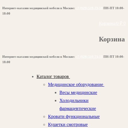
Перейти
Меню
Закрыть
Интернет-магазин медицинской мебели в Москве:
+7 (929) 519-73-51
ПН-ПТ 10:00-
к
18:00
содержимому
Корзина
/
0
₽
0
Корзина
Интернет-магазин медицинской мебели в Москве:
+7 (929) 519-73-51
ПН-ПТ 10:00-
18:00
Каталог товаров
Медицинское оборудование
Весы медицинские
Холодильники
фармацевтические
Кровати функциональные
Кушетки смотровые