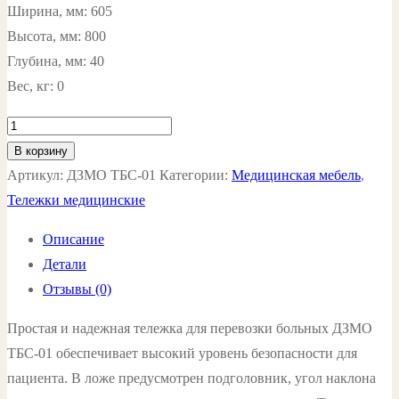
Ширина, мм: 605
Высота, мм: 800
Глубина, мм: 40
Вес, кг: 0
Количество
товара
В корзину
Тележка
Артикул:
ДЗМО ТБС-01
Категории:
Медицинская мебель
,
для
Тележки медицинские
перевозки
Описание
больных
Детали
ДЗМО
Отзывы (0)
ТБС-01
цвет:
Простая и надежная тележка для перевозки больных ДЗМО
белый
ТБС-01 обеспечивает высокий уровень безопасности для
пациента. В ложе предусмотрен подголовник, угол наклона