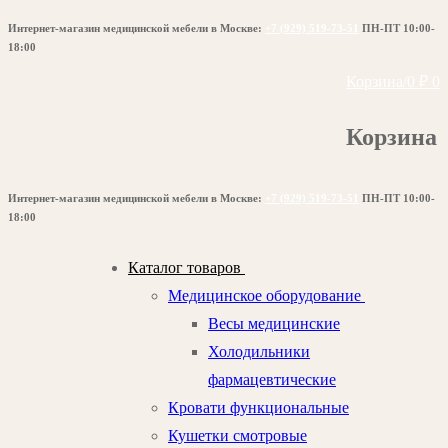
Перейти
Меню
Закрыть
Интернет-магазин медицинской мебели в Москве:
+7 (929) 519-73-51
ПН-ПТ 10:00-
к
18:00
содержимому
Корзина
/
0
₽
0
Корзина
Интернет-магазин медицинской мебели в Москве:
+7 (929) 519-73-51
ПН-ПТ 10:00-
18:00
Каталог товаров
Медицинское оборудование
Весы медицинские
Холодильники
фармацевтические
Кровати функциональные
Кушетки смотровые