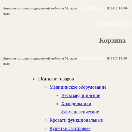
Перейти
Меню
Закрыть
Интернет-магазин медицинской мебели в Москве:
+7 (929) 519-73-51
ПН-ПТ 10:00-
к
18:00
содержимому
Корзина
/
0
₽
0
Корзина
Интернет-магазин медицинской мебели в Москве:
+7 (929) 519-73-51
ПН-ПТ 10:00-
18:00
Каталог товаров
Медицинское оборудование
Весы медицинские
Холодильники
фармацевтические
Кровати функциональные
Кушетки смотровые