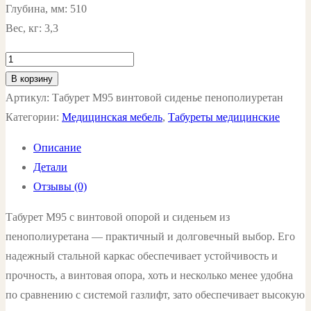
Глубина, мм: 510
Вес, кг: 3,3
Количество
товара
В корзину
Табурет
Артикул:
Табурет М95 винтовой сиденье пенополиуретан
М95
Категории:
Медицинская мебель
,
Табуреты медицинские
винтовой
Описание
сиденье
Детали
пенополиуретан
Отзывы (0)
цвет:
черный
Табурет М95 с винтовой опорой и сиденьем из
пенополиуретана — практичный и долговечный выбор. Его
надежный стальной каркас обеспечивает устойчивость и
прочность, а винтовая опора, хоть и несколько менее удобна
по сравнению с системой газлифт, зато обеспечивает высокую