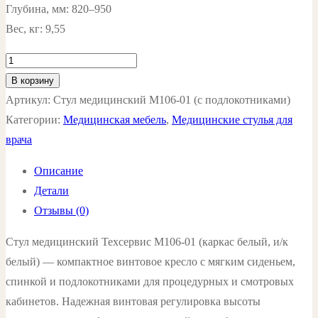
Глубина, мм: 820–950
Вес, кг: 9,55
Количество
товара
В корзину
Стул
Артикул:
Стул медицинский М106-01 (с подлокотниками)
медицинский
Категории:
Медицинская мебель
,
Медицинские стулья для
М106-
врача
01,
Описание
белый
Детали
(с
Отзывы (0)
подлокотниками)
цвет:
Стул медицинский Техсервис М106-01 (каркас белый, и/к
белый
белый) — компактное винтовое кресло с мягким сиденьем,
спинкой и подлокотниками для процедурных и смотровых
кабинетов. Надежная винтовая регулировка высоты