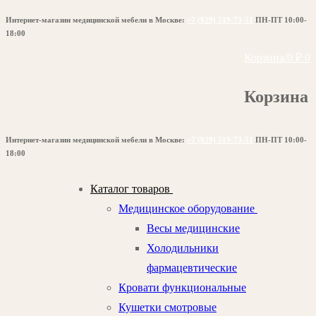
Перейти
Меню
Закрыть
Интернет-магазин медицинской мебели в Москве:
+7 (929) 519-73-51
ПН-ПТ 10:00-
к
18:00
содержимому
Корзина
/
0
₽
0
Корзина
Интернет-магазин медицинской мебели в Москве:
+7 (929) 519-73-51
ПН-ПТ 10:00-
18:00
Каталог товаров
Медицинское оборудование
Весы медицинские
Холодильники
фармацевтические
Кровати функциональные
Кушетки смотровые