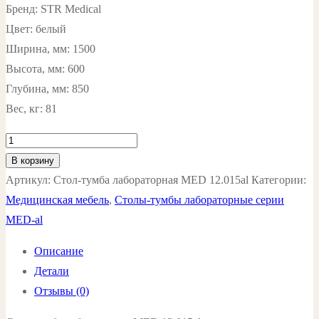
Бренд: STR Medical
Цвет: белый
Ширина, мм: 1500
Высота, мм: 600
Глубина, мм: 850
Вес, кг: 81
Количество
товара
В корзину
Стол-
Артикул:
Стол-тумба лабораторная MED 12.015al
Категории:
тумба
Медицинская мебель
,
Столы-тумбы лабораторные серии
лабораторная
MED-al
MED
Описание
12.015al
Детали
цвет:
Отзывы (0)
белый