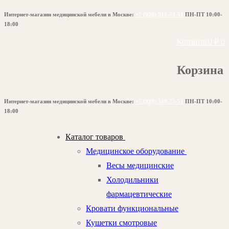
Перейти
Меню
Закрыть
Интернет-магазин медицинской мебели в Москве:
+7 (929) 519-73-51
ПН-ПТ 10:00-
к
18:00
содержимому
Корзина
/
0
₽
0
Корзина
Интернет-магазин медицинской мебели в Москве:
+7 (929) 519-73-51
ПН-ПТ 10:00-
18:00
Каталог товаров
Медицинское оборудование
Весы медицинские
Холодильники
фармацевтические
Кровати функциональные
Кушетки смотровые