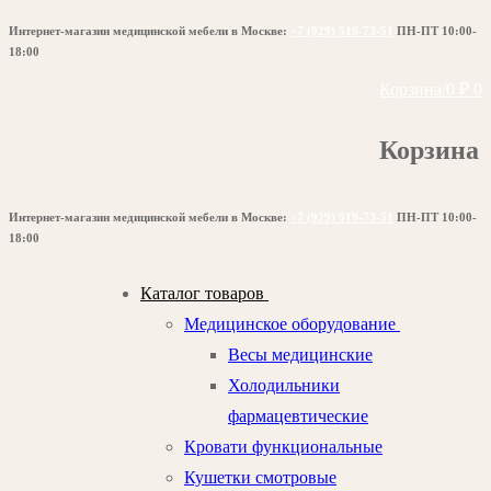
Перейти
Меню
Закрыть
Интернет-магазин медицинской мебели в Москве:
+7 (929) 519-73-51
ПН-ПТ 10:00-
к
18:00
содержимому
Корзина
/
0
₽
0
Корзина
Интернет-магазин медицинской мебели в Москве:
+7 (929) 519-73-51
ПН-ПТ 10:00-
18:00
Каталог товаров
Медицинское оборудование
Весы медицинские
Холодильники
фармацевтические
Кровати функциональные
Кушетки смотровые