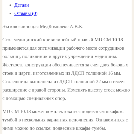
Детали
MD
Отзывы (0)
СМ
10.18
Эксклюзивно для МедКомплекс А.В.К.
цвет:
Стол медицинский криволинейный правый MD СМ 10.18
белый
применяется для оптимизации рабочего места сотрудников
больниц, поликлиник и других учреждений медицины.
Жесткость конструкции обеспечивается за счет двух боковых
стоек и царги, изготовленных из ЛДСП толщиной 16 мм.
Столешница выполнена из ЛДСП толщиной 22 мм и имеет
расширение с правой стороны. Изменять высоту стоек можно
с помощью специальных опор.
MD СМ 10.18 может комплектоваться подвесным шкафом-
тумбой в нескольких вариантах исполнения. Ознакомиться с
ними можно по ссылке: подвесные шкафы-тумбы.