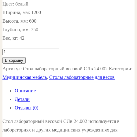
Цвет: белый
Ширина, мм: 1200
Высота, мм: 600
Глубина, мм: 750
Вес, кг: 42
Количество
товара
В корзину
Стол
Артикул:
Стол лабораторный весовой СЛв 24.002
Категории:
лабораторный
Медицинская мебель
,
Столы лабораторные для весов
весовой
Описание
СЛв
Детали
24.002
Отзывы (0)
цвет:
белый
Стол лабораторный весовой СЛв 24.002 используется в
лабораториях и других медицинских учреждениях для