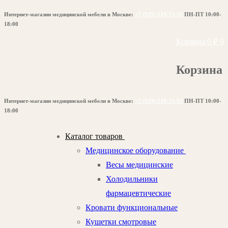
Перейти
Меню
Закрыть
Интернет-магазин медицинской мебели в Москве:
+7 (929) 519-73-51
ПН-ПТ 10:00-
к
18:00
содержимому
Корзина
/
0
₽
0
Корзина
Интернет-магазин медицинской мебели в Москве:
+7 (929) 519-73-51
ПН-ПТ 10:00-
18:00
Каталог товаров
Медицинское оборудование
Весы медицинские
Холодильники
фармацевтические
Кровати функциональные
Кушетки смотровые