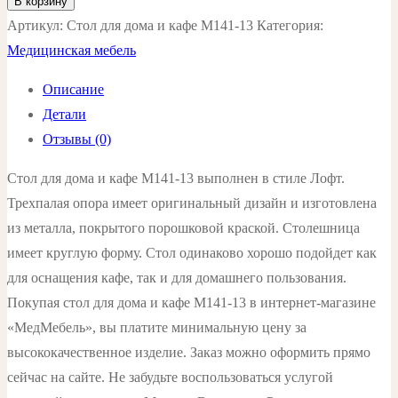
В корзину
Стол
Артикул:
Стол для дома и кафе М141-13
Категория:
для
Медицинская мебель
дома
Описание
и
Детали
кафе
Отзывы (0)
М141-
13
Стол для дома и кафе М141-13 выполнен в стиле Лофт.
цвет:
Трехпалая опора имеет оригинальный дизайн и изготовлена
серый
из металла, покрытого порошковой краской. Столешница
имеет круглую форму. Стол одинаково хорошо подойдет как
для оснащения кафе, так и для домашнего пользования.
Покупая стол для дома и кафе М141-13 в интернет-магазине
«МедМебель», вы платите минимальную цену за
высококачественное изделие. Заказ можно оформить прямо
сейчас на сайте. Не забудьте воспользоваться услугой