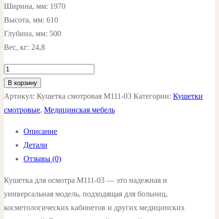
Ширина, мм: 1970
Высота, мм: 610
Глубина, мм: 500
Вес, кг: 24,8
Количество
товара
В корзину
Кушетка
Артикул:
Кушетка смотровая М111-03
Категории:
Кушетки
смотровая
смотровые
,
Медицинская мебель
М111-
Описание
03
Детали
цвет:
Отзывы (0)
бежевый
Кушетка для осмотра М111-03 — это надежная и
универсальная модель, подходящая для больниц,
косметологических кабинетов и других медицинских