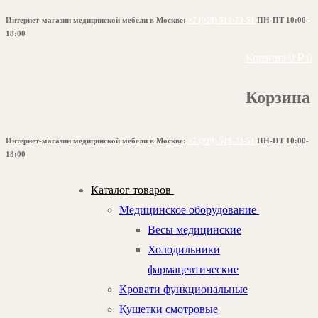
Перейти
Меню
Закрыть
Интернет-магазин медицинской мебели в Москве:
+7 (929) 519-73-51
ПН-ПТ 10:00-
к
18:00
содержимому
Корзина
/
0
₽
0
Корзина
Интернет-магазин медицинской мебели в Москве:
+7 (929) 519-73-51
ПН-ПТ 10:00-
18:00
Каталог товаров
Медицинское оборудование
Весы медицинские
Холодильники
фармацевтические
Кровати функциональные
Кушетки смотровые