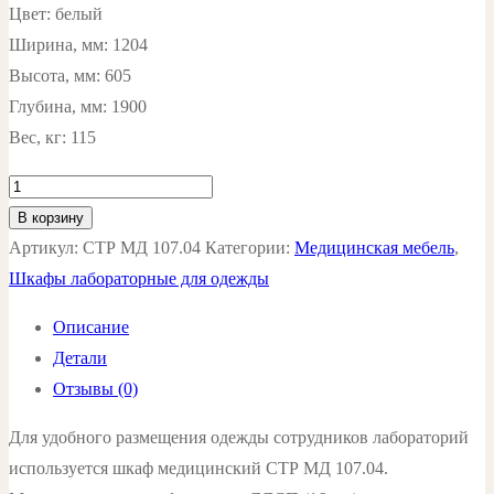
Цвет: белый
Ширина, мм: 1204
Высота, мм: 605
Глубина, мм: 1900
Вес, кг: 115
Количество
товара
В корзину
Шкаф
Артикул:
СТР МД 107.04
Категории:
Медицинская мебель
,
медицинский
Шкафы лабораторные для одежды
СТР
Описание
МД
Детали
107.04
Отзывы (0)
цвет:
белый
Для удобного размещения одежды сотрудников лабораторий
используется шкаф медицинский СТР МД 107.04.