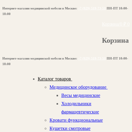
Перейти
Меню
Закрыть
Интернет-магазин медицинской мебели в Москве:
+7 (929) 519-73-51
ПН-ПТ 10:00-
к
18:00
содержимому
Корзина
/
0
₽
0
Корзина
Интернет-магазин медицинской мебели в Москве:
+7 (929) 519-73-51
ПН-ПТ 10:00-
18:00
Каталог товаров
Медицинское оборудование
Весы медицинские
Холодильники
фармацевтические
Кровати функциональные
Кушетки смотровые