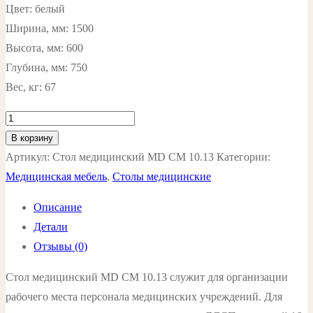
Цвет: белый
Ширина, мм: 1500
Высота, мм: 600
Глубина, мм: 750
Вес, кг: 67
Количество
товара
В корзину
Стол
Артикул:
Стол медицинский MD СМ 10.13
Категории:
медицинский
Медицинская мебель
,
Столы медицинские
MD
Описание
СМ
Детали
10.13
Отзывы (0)
цвет:
белый
Стол медицинский MD СМ 10.13 служит для организации
рабочего места персонала медицинских учреждений. Для