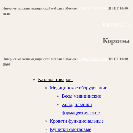
Перейти
Меню
Закрыть
Интернет-магазин медицинской мебели в Москве:
+7 (929) 519-73-51
ПН-ПТ 10:00-
к
18:00
содержимому
Корзина
/
0
₽
0
Корзина
Интернет-магазин медицинской мебели в Москве:
+7 (929) 519-73-51
ПН-ПТ 10:00-
18:00
Каталог товаров
Медицинское оборудование
Весы медицинские
Холодильники
фармацевтические
Кровати функциональные
Кушетки смотровые