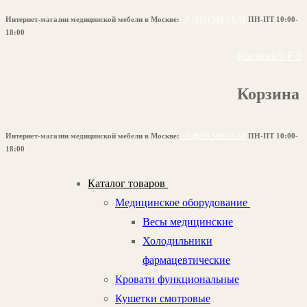
Перейти
Меню
Закрыть
Интернет-магазин медицинской мебели в Москве:
+7 (929) 519-73-51
ПН-ПТ 10:00-
к
18:00
содержимому
Корзина
/
0
₽
0
Корзина
Интернет-магазин медицинской мебели в Москве:
+7 (929) 519-73-51
ПН-ПТ 10:00-
18:00
Каталог товаров
Медицинское оборудование
Весы медицинские
Холодильники
фармацевтические
Кровати функциональные
Кушетки смотровые