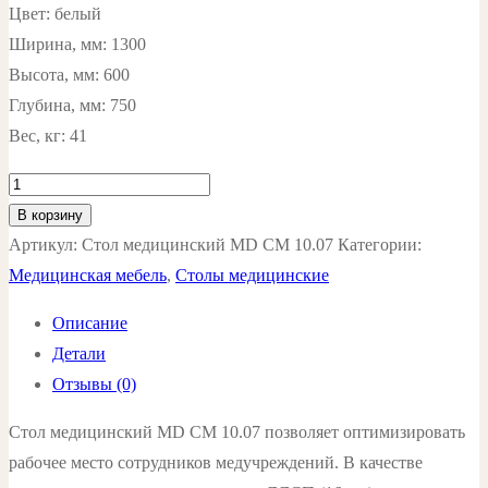
Цвет: белый
Ширина, мм: 1300
Высота, мм: 600
Глубина, мм: 750
Вес, кг: 41
Количество
товара
В корзину
Стол
Артикул:
Стол медицинский MD СМ 10.07
Категории:
медицинский
Медицинская мебель
,
Столы медицинские
MD
Описание
СМ
Детали
10.07
Отзывы (0)
цвет:
белый
Стол медицинский MD СМ 10.07 позволяет оптимизировать
рабочее место сотрудников медучреждений. В качестве