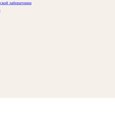
нской лаборатории
и