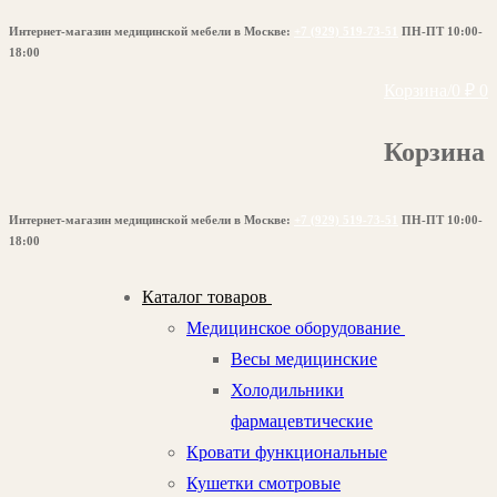
Перейти
Меню
Закрыть
Интернет-магазин медицинской мебели в Москве:
+7 (929) 519-73-51
ПН-ПТ 10:00-
к
18:00
содержимому
Корзина
/
0
₽
0
Корзина
Интернет-магазин медицинской мебели в Москве:
+7 (929) 519-73-51
ПН-ПТ 10:00-
18:00
Каталог товаров
Медицинское оборудование
Весы медицинские
Холодильники
фармацевтические
Кровати функциональные
Кушетки смотровые