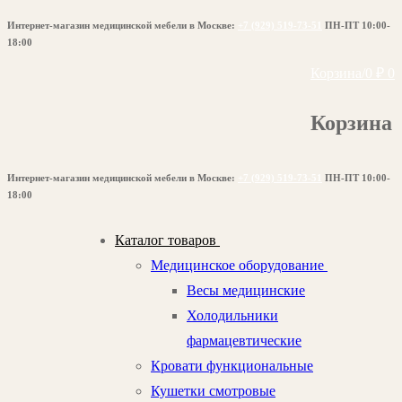
Перейти
Меню
Закрыть
Интернет-магазин медицинской мебели в Москве:
+7 (929) 519-73-51
ПН-ПТ 10:00-
к
18:00
содержимому
Корзина
/
0
₽
0
Корзина
Интернет-магазин медицинской мебели в Москве:
+7 (929) 519-73-51
ПН-ПТ 10:00-
18:00
Каталог товаров
Медицинское оборудование
Весы медицинские
Холодильники
фармацевтические
Кровати функциональные
Кушетки смотровые